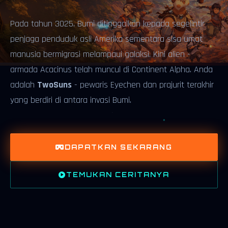
Pada tahun 3025, Bumi ditinggalkan kepada segelintir
penjaga penduduk asli Amerika sementara sisa umat
manusia bermigrasi melampaui galaksi. Kini alien -
armada Acacinus telah muncul di Continent Alpha. Anda
adalah
TwoSuns
- pewaris Eyechen dan prajurit terakhir
yang berdiri di antara invasi Bumi.
DAPATKAN SEKARANG
TEMUKAN CERITANYA