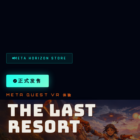
META HORIZON STORE
正式发售
META QUEST VR 体验
THE LAST
RESORT