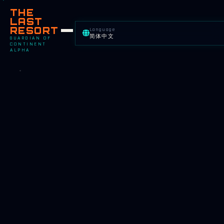
THE
LAST
RESORT
Language
简体中文
GUARDIAN OF
CONTINENT
ALPHA