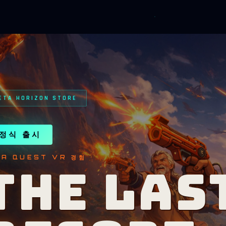
ETA HORIZON STORE
정식 출시
A QUEST VR 경험
THE LAS