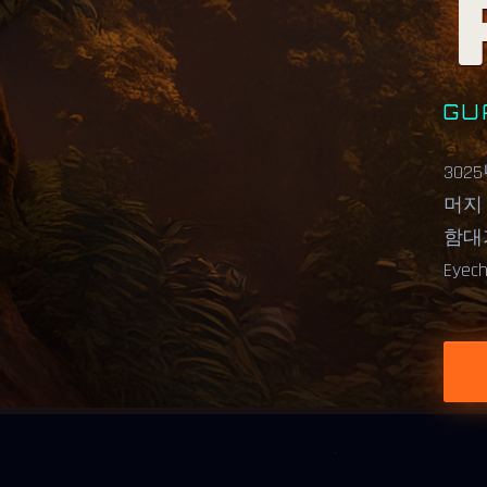
GU
30
머지 
함대가
Ey