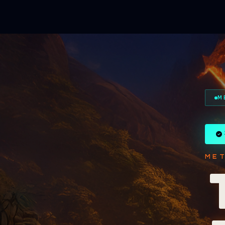
M
MET